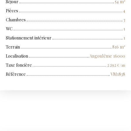
Séjour
54
m²
Pièces
4
Chambres
3
WC
1
Stationnement intérieur
1
Terrain
816
m²
Localisation
Angoulême 16000
Taxe foncière
2 292
€ /an
Référence
VM1838