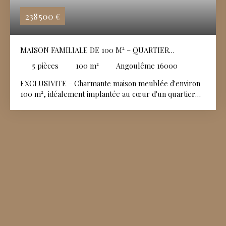
238 500
€
MAISON FAMILIALE DE 100 M² – QUARTIER
RÉSIDENTIEL RECHERCHÉ
5
pièces
100
m²
Angoulême 16000
EXCLUSIVITE - Charmante maison meublée d'environ
100 m², idéalement implantée au cœur d'un quartier
résidentiel calme et recherché. Soigneusement
entretenue et affichant un très bon état général, elle
offre des volumes fonctionnels et une distribution
idéale pour toute la famille. Un espace vert privatif,
parfait pour se détendre avec un cabanon de jardin
idéal pour le stockage et un garage fermé complétant
l'ensemble.