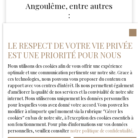
Angoulême, entre autres
:
LE RESPECT DE VOTRE VIE PRIVÉE
Au coeur de la vieille ville - L'Hôtel du
Palais
EST UNE PRIORITÉ POUR NOUS
Au coeur de la ville proche des Halles
centrales : l'Hôtel Mercure
Nous utilisons des cookies afin de vous offrir une expérience
optimale et une communication pertinente sur notre site. Grace à
ces technologies, nous pouvons vous proposer du contenu en
rapport avec vos centres d'intérêt. Ils nous permettent également
d'améliorer la qualité de nos services et la convivialité de notre site
internet. Nous utiliserons uniquement les données personnelles
pour lesquelles vous avez donné votre accord. Vous pouvez les
modifier à n'importe quel moment via la rubrique ″Gérer les
cookies″ en bas de notre site, à l'exception des cookies essentiels à
son fonctionnement. Pour plus d'informations sur vos données
JE RECHERCHE UN BIEN
personnelles, veuillez consulter
notre politique de confidentialité
.