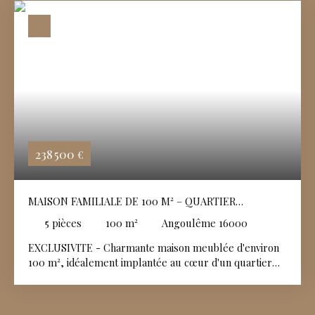
238 500
€
MAISON FAMILIALE DE 100 M² – QUARTIER
RÉSIDENTIEL RECHERCHÉ
5
pièces
100
m²
Angoulême 16000
EXCLUSIVITE - Charmante maison meublée d'environ
100 m², idéalement implantée au cœur d'un quartier
résidentiel calme et recherché. Soigneusement
entretenue et affichant un très bon état général, elle
offre des volumes fonctionnels et une distribution