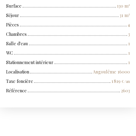
Surface
130
m²
Séjour
31
m²
Pièces
4
Chambres
3
Salle d'eau
1
WC
1
Stationnement intérieur
1
Localisation
Angoulême 16000
Taxe foncière
1 819
€ /an
Référence
2603