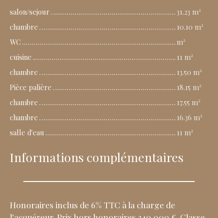
salon/sejour
31.23 m²
chambre
10.10 m²
WC
m²
cuisine
11 m²
chambre
13.50 m²
Pièce palière
18.15 m²
chambre
17.55 m²
chambre
16.36 m²
salle d'eau
11 m²
Informations complémentaires
Honoraires inclus de 6% TTC à la charge de
l'acquéreur. Prix hors honoraires 240 000 €. Classe