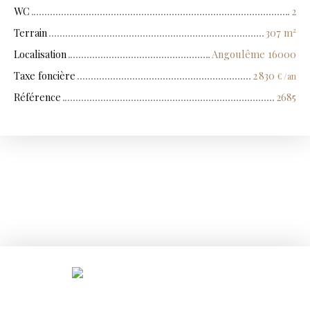
WC
2
Terrain
307
m²
Localisation
Angoulême 16000
Taxe foncière
2 830
€ /an
Référence
2685