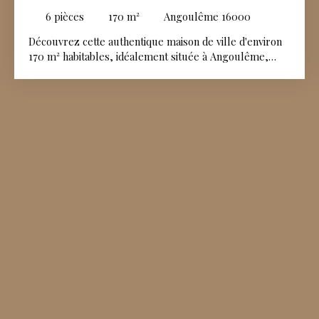
ANGOULÊME 16000
6
pièces
170
m²
Angoulême 16000
Découvrez cette authentique maison de ville d'environ
170 m² habitables, idéalement située à Angoulême,
dans une petite rue calme, à deux pas de la place de la
Bussatte et de l'ensemble des commodités. Cette
demeure de caractère, à rénover selon vos envies, a
conservé de nombreux éléments anciens qui lui
confèrent tout son charme : cheminée, beaux volumes,
hauteurs sous plafond et détails d'époque. Le rez-de-
chaussée comprend un hall d'entrée, une cuisine avec
espace repas, une salle à manger, un salon avec
cheminée ainsi qu'une chaufferie. Les deux étages sont
entièrement consacrés à l'espace nuit. Le premier
niveau dessert deux belles chambres et un vestiaire,
tandis que le second étage propose trois chambres
supplémentaires ainsi qu'un dressing, offrant de
nombreuses possibilités d'aménagement pour une
grande famille ou un projet de maison de caractère. À
l'arrière, un agréable jardin clos d'environ 200 m²,
véritable privilège en centre-ville, permet de profiter