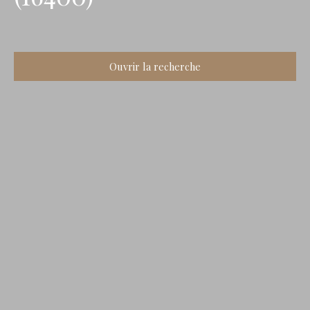
Ouvrir la recherche
Type d'offre
Vente
Type de bien
Maison Ancienne
Localisation
Puymoyen (16400)
Budget max (€)
Surface min (m²)