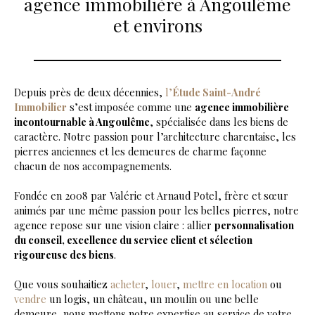
agence immobilière à Angoulême
et environs
Depuis près de deux décennies,
l’
Étude Saint-André
Immobilier
s’est imposée comme une
agence immobilière
incontournable à Angoulême
, spécialisée dans les biens de
caractère. Notre passion pour l’architecture charentaise, les
pierres anciennes et les demeures de charme façonne
chacun de nos accompagnements.
Fondée en 2008 par Valérie et Arnaud Potel, frère et sœur
animés par une même passion pour les belles pierres, notre
agence repose sur une vision claire : allier
personnalisation
du conseil, excellence du service client et sélection
rigoureuse des biens
.
Que vous souhaitiez
acheter
,
louer
,
mettre en location
ou
vendre
un logis, un château, un moulin ou une belle
demeure, nous mettons notre expertise au service de votre