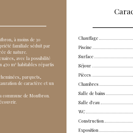
Carac
Chauffage
ntbron, à moins de 30
riété familiale séduit par
Piscine
rée de nature.
Surface
naires, avec la possibilité
n 470 m² habitables répartis
Séjour
Pièces
(cheminées, parquets,
auration de caractère et un
Chambres
Salle de bains
 la commune de Montbron.
écouvrir.
Salle d'eau
WC
Construction
Exposition