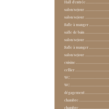
Hall d'entrée
salon/sejour
salon/sejour
Salle à manger
salle de bain
salon/sejour
Salle à manger
salon/sejour
cuisine
cellier
WC
WC
dégagement
chambre
chambre