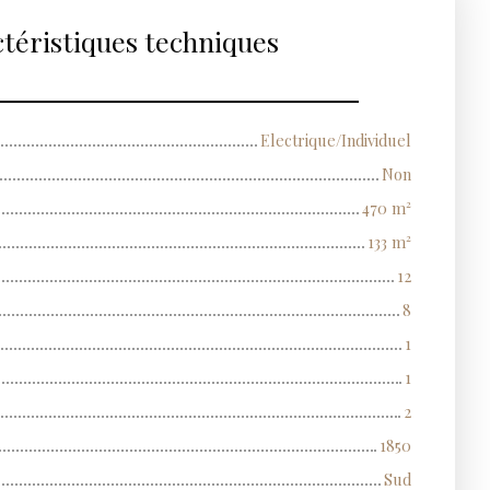
téristiques techniques
Electrique/Individuel
Non
470
m²
133
m²
12
8
1
1
2
1850
Sud