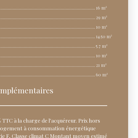
16 m²
29 m²
10 m²
14.50 m²
5.7 m²
10 m²
21 m²
60 m²
omplémentaires
 TTC à la charge de l'acquéreur. Prix hors
 Logement à consommation énergétique
rgie F, Classe climat C Montant moyen estimé