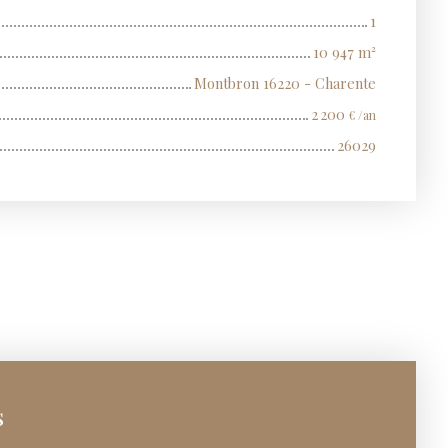
1
10 947
m²
Montbron 16220 - Charente
2 200
€ /an
26029
s