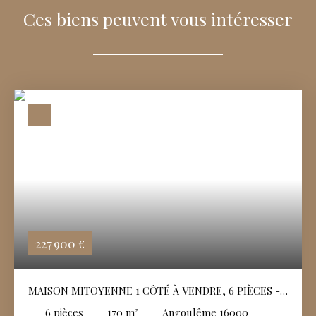
Ces biens peuvent vous intéresser
227 900
€
MAISON MITOYENNE 1 CÔTÉ À VENDRE, 6 PIÈCES -
ANGOULÊME 16000
6
pièces
170
m²
Angoulême 16000