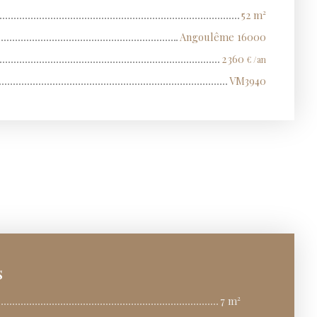
52
m²
Angoulême 16000
2 360
€ /an
VM3940
s
7 m²