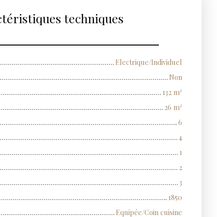
téristiques techniques
Electrique/Individuel
Non
132
m²
26
m²
6
4
1
2
3
1850
Equipée/Coin cuisine