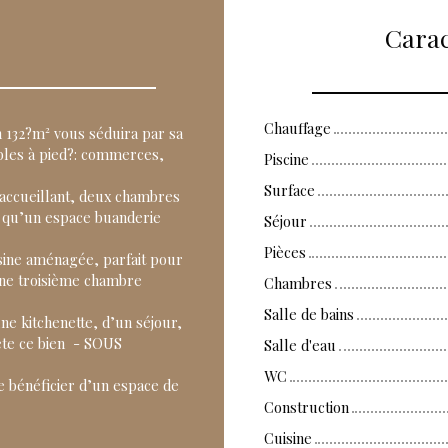
Carac
Chauffage
n 132?m² vous séduira par sa
bles à pied?: commerces,
Piscine
Surface
accueillant, deux chambres
i qu’un espace buanderie
Séjour
Pièces
isine aménagée, parfait pour
 une troisième chambre
Chambres
Salle de bains
e kitchenette, d’un séjour,
ète ce bien - SOUS
Salle d'eau
WC
 bénéficier d’un espace de
Construction
Cuisine